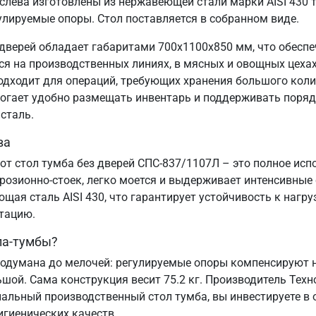
ева изготовлены из нержавеющей стали марки AISI 430 т
улируемые опоры. Стол поставляется в собранном виде.
дверей обладает габаритами 700х1100х850 мм, что обесп
 на производственных линиях, в мясных и овощных цехах,
подходит для операций, требующих хранения большого коли
могает удобно размещать инвентарь и поддерживать порядо
сталь.
ва
от стол тумба без дверей СПС-837/1107Л – это полное ис
озионно-стоек, легко моется и выдерживает интенсивные
ая сталь AISI 430, что гарантирует устойчивость к нагру
атацию.
ла-тумбы?
одумана до мелочей: регулируемые опоры компенсируют н
ьшой. Сама конструкция весит 75.2 кг. Производитель Техн
альный производственный стол тумба, вы инвестируете в 
игиенических качеств.