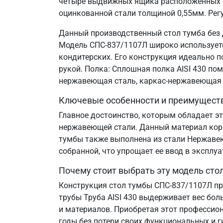
четыре выдвижных ящика расположенных сл
оцинкованной стали толщиной 0,55мм. Рег
Данный производственный стол тумба без 
Модель СПС-837/1107Л широко используется
кондитерских. Его конструкция идеально 
рукой. Полка: Сплошная полка AISI 430 по
нержавеющая сталь, каркас-нержавеющая 
Ключевые особенности и преимущест
Главное достоинство, которым обладает эт
нержавеющей стали. Данный материал корр
тумбы также выполнена из стали Нержавеющ
собранной, что упрощает ее ввод в эксплу
Почему стоит выбрать эту модель сто
Конструкция стол тумбы СПС-837/1107Л пр
трубы Труба AISI 430 выдерживает вес бол
и материалов. Приобретая этот профессион
годы без потери своих функциональных и г