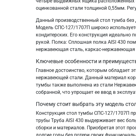
четыре выдвижных ящика расположенных сп
оцинкованной стали толщиной 0,55мм. Рег
Данный производственный стол тумба без 
Модель СПС-127/1707П широко используется
кондитерских. Его конструкция идеально 
рукой. Полка: Сплошная полка AISI 430 по
нержавеющая сталь, каркас-нержавеющая 
Ключевые особенности и преимущест
Главное достоинство, которым обладает эт
нержавеющей стали. Данный материал корр
тумбы также выполнена из стали Нержавеющ
собранной, что упрощает ее ввод в эксплу
Почему стоит выбрать эту модель сто
Конструкция стол тумбы СПС-127/1707П пр
трубы Труба AISI 430 выдерживает вес бол
сборки и материалов. Приобретая этот пр
долгие годы без потери своих функциональ