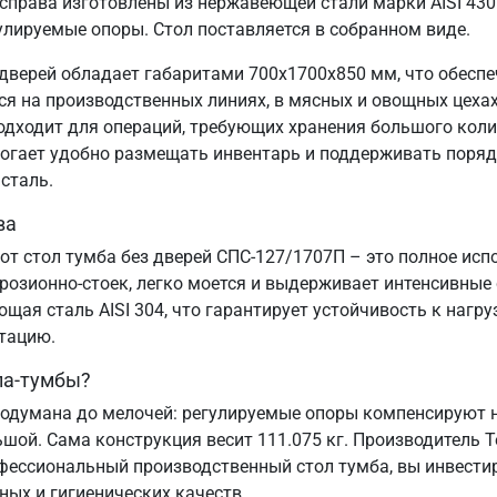
рава изготовлены из нержавеющей стали марки AISI 430 
улируемые опоры. Стол поставляется в собранном виде.
дверей обладает габаритами 700х1700х850 мм, что обесп
 на производственных линиях, в мясных и овощных цехах,
подходит для операций, требующих хранения большого коли
могает удобно размещать инвентарь и поддерживать порядо
сталь.
ва
от стол тумба без дверей СПС-127/1707П – это полное ис
озионно-стоек, легко моется и выдерживает интенсивные
ая сталь AISI 304, что гарантирует устойчивость к нагру
атацию.
ла-тумбы?
одумана до мелочей: регулируемые опоры компенсируют н
ьшой. Сама конструкция весит 111.075 кг. Производитель 
офессиональный производственный стол тумба, вы инвестир
ных и гигиенических качеств.