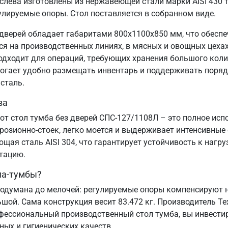
ева изготовлены из нержавеющей стали марки AISI 430 т
улируемые опоры. Стол поставляется в собранном виде.
дверей обладает габаритами 800х1100х850 мм, что обесп
 на производственных линиях, в мясных и овощных цехах,
подходит для операций, требующих хранения большого коли
могает удобно размещать инвентарь и поддерживать порядо
сталь.
ва
от стол тумба без дверей СПС-127/1108Л – это полное ис
озионно-стоек, легко моется и выдерживает интенсивные
ая сталь AISI 304, что гарантирует устойчивость к нагру
атацию.
ла-тумбы?
одумана до мелочей: регулируемые опоры компенсируют н
ьшой. Сама конструкция весит 83.472 кг. Производитель Т
офессиональный производственный стол тумба, вы инвестир
ных и гигиенических качеств.