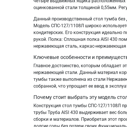
четыре выдвижных ящика расположенных сл
оцинкованной стали толщиной 0,55мм. Рег
Данный производственный стол тумба без 
Модель СПС-127/1108Л широко используется
кондитерских. Его конструкция идеально 
рукой. Полка: Сплошная полка AISI 430 по
нержавеющая сталь, каркас-нержавеющая 
Ключевые особенности и преимущест
Главное достоинство, которым обладает эт
нержавеющей стали. Данный материал корр
тумбы также выполнена из стали Нержавеющ
собранной, что упрощает ее ввод в эксплу
Почему стоит выбрать эту модель сто
Конструкция стол тумбы СПС-127/1108Л пр
трубы Труба AISI 430 выдерживает вес бол
сборки и материалов. Приобретая этот пр
долгие годы без потери своих функциональ