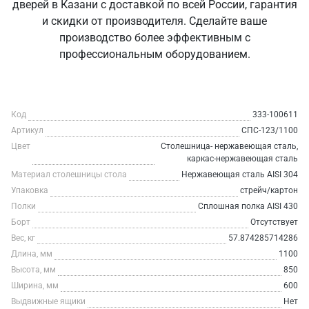
дверей в Казани с доставкой по всей России, гарантия
и скидки от производителя. Сделайте ваше
производство более эффективным с
профессиональным оборудованием.
Код
333-100611
Артикул
СПС-123/1100
Цвет
Столешница- нержавеющая сталь,
каркас-нержавеющая сталь
Материал столешницы стола
Нержавеющая сталь AISI 304
Упаковка
стрейч/картон
Полки
Сплошная полка AISI 430
Борт
Отсутствует
Вес, кг
57.874285714286
Длина, мм
1100
Высота, мм
850
Ширина, мм
600
Выдвижные ящики
Нет