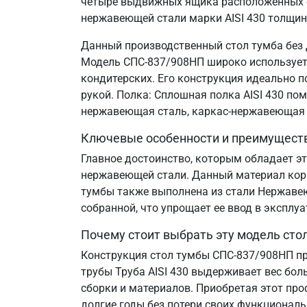
четыре выдвижных ящика расположенных сп
нержавеющей стали марки AISI 430 толщин
Данный производственный стол тумба без 
Модель СПС-837/908НП широко используется
кондитерских. Его конструкция идеально 
рукой. Полка: Сплошная полка AISI 430 по
нержавеющая сталь, каркас-нержавеющая 
Ключевые особенности и преимущест
Главное достоинство, которым обладает эт
нержавеющей стали. Данный материал корр
тумбы также выполнена из стали Нержавеющ
собранной, что упрощает ее ввод в эксплу
Почему стоит выбрать эту модель сто
Конструкция стол тумбы СПС-837/908НП пр
трубы Труба AISI 430 выдерживает вес бол
сборки и материалов. Приобретая этот пр
долгие годы без потери своих функциональ