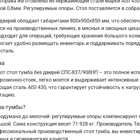
рава изготовлены из нержавеющей стали марки AISI 430 
ой 0,8мм. Регулируемые опоры. Стол поставляется в собра
дверей обладает габаритами 800х900х850 мм, что обеспеч
 на производственных линиях, в мясных и овощных цехах,
подходит для операций, требующих хранения большого коли
могает удобно размещать инвентарь и поддерживать порядо
сталь.
ва
от стол тумба без дверей СПС-837/908НП – это полное ис
озионно-стоек, легко моется и выдерживает интенсивные
ая сталь AISI 430, что гарантирует устойчивость к нагру
атацию.
ла-тумбы?
одумана до мелочей: регулируемые опоры компенсируют н
ьшой. Сама конструкция весит 71.928 кг. Производитель Т
офессиональный производственный стол тумба, вы инвестир
ных и гигиенических качеств.