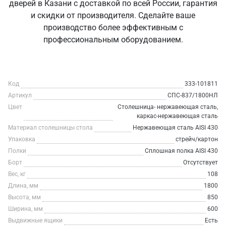
дверей в Казани с доставкой по всей России, гарантия
и скидки от производителя. Сделайте ваше
производство более эффективным с
профессиональным оборудованием.
Код
333-101811
Артикул
СПС-837/1800НЛ
Цвет
Столешница- нержавеющая сталь,
каркас-нержавеющая сталь
Материал столешницы стола
Нержавеющая сталь AISI 430
Упаковка
стрейч/картон
Полки
Сплошная полка AISI 430
Борт
Отсутствует
Вес, кг
108
Длина, мм
1800
Высота, мм
850
Ширина, мм
600
Выдвижные ящики
Есть