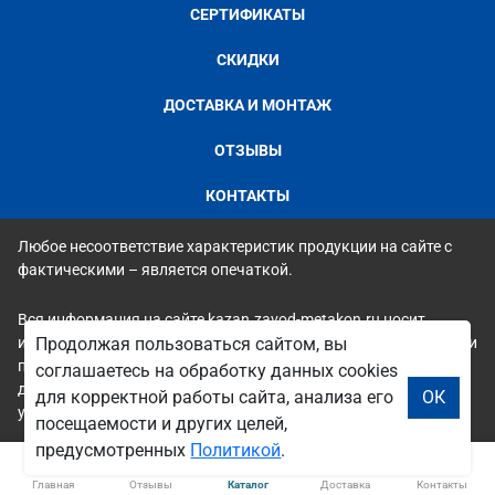
СЕРТИФИКАТЫ
СКИДКИ
ДОСТАВКА И МОНТАЖ
ОТЗЫВЫ
КОНТАКТЫ
Любое несоответствие характеристик продукции на сайте с
фактическими – является опечаткой.
Вся информация на сайте kazan.zavod-metakon.ru носит
исключительно ознакомительный и справочный характер и ни
Продолжая пользоваться сайтом, вы
при каких условиях не является публичной офертой. Всю
соглашаетесь на обработку данных cookies
дополнительную информацию можно узнать по телефонам
для корректной работы сайта, анализа его
ОК
указанным на сайте.
посещаемости и других целей,
предусмотренных
Политикой
.
Главная
Отзывы
Каталог
Доставка
Контакты