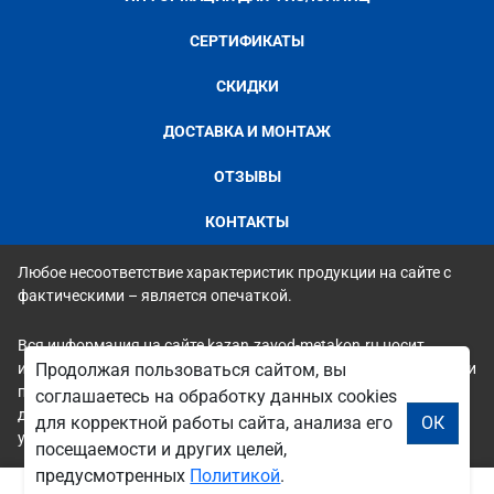
СЕРТИФИКАТЫ
СКИДКИ
ДОСТАВКА И МОНТАЖ
ОТЗЫВЫ
КОНТАКТЫ
Любое несоответствие характеристик продукции на сайте с
фактическими – является опечаткой.
Вся информация на сайте kazan.zavod-metakon.ru носит
исключительно ознакомительный и справочный характер и ни
Продолжая пользоваться сайтом, вы
при каких условиях не является публичной офертой. Всю
соглашаетесь на обработку данных cookies
дополнительную информацию можно узнать по телефонам
для корректной работы сайта, анализа его
ОК
указанным на сайте.
посещаемости и других целей,
предусмотренных
Политикой
.