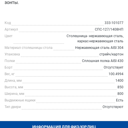
зонты.
Код
333-101077
Артикул
СПС-127/1408НП
Цвет
Столешница- нержавеющая сталь,
каркас-нержавеющая сталь
Материал столешницы стола
Нержавеющая сталь AISI 304
Упаковка
стрейч/картон
Полки
Сплошная полка AISI 430
Борт
Отсутствует
Вес, кг
100.4994
Длина, мм
1400
Высота, мм
850
Ширина, мм
800
Выдвижные ящики
Есть
Тип двери
Отсутствуют
ИНФОРМАЦИЯ ДЛЯ ФИЗ/ЮР.ЛИЦ