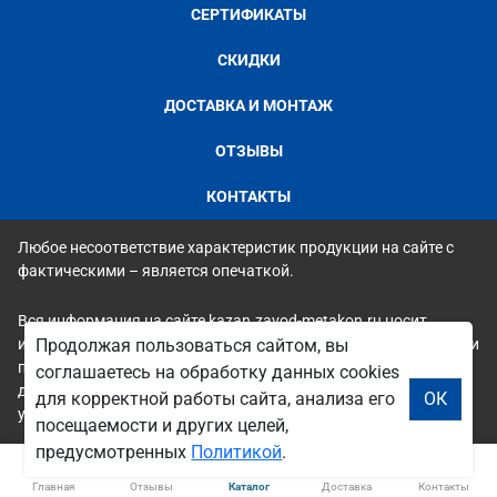
СЕРТИФИКАТЫ
СКИДКИ
ДОСТАВКА И МОНТАЖ
ОТЗЫВЫ
КОНТАКТЫ
Любое несоответствие характеристик продукции на сайте с
фактическими – является опечаткой.
Вся информация на сайте kazan.zavod-metakon.ru носит
исключительно ознакомительный и справочный характер и ни
Продолжая пользоваться сайтом, вы
при каких условиях не является публичной офертой. Всю
соглашаетесь на обработку данных cookies
дополнительную информацию можно узнать по телефонам
для корректной работы сайта, анализа его
ОК
указанным на сайте.
посещаемости и других целей,
предусмотренных
Политикой
.
Главная
Отзывы
Каталог
Доставка
Контакты