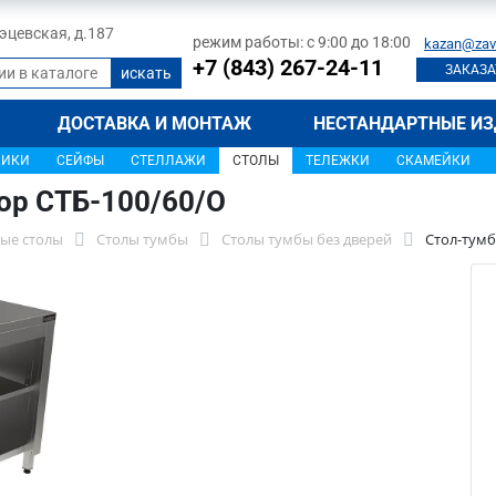
 Тэцевская, д.187
режим работы: с 9:00 до 18:00
kazan@zav
+7 (843) 267-24-11
ЗАКАЗА
ДОСТАВКА И МОНТАЖ
НЕСТАНДАРТНЫЕ ИЗ
ЩИКИ
СЕЙФЫ
СТЕЛЛАЖИ
СТОЛЫ
ТЕЛЕЖКИ
СКАМЕЙКИ
ор СТБ-100/60/О
ые столы
Столы тумбы
Столы тумбы без дверей
Стол-тумб