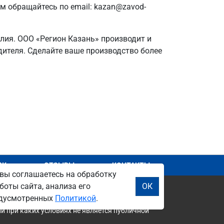
ам обращайтесь по email: kazan@zavod-
елия. ООО «Регион Казань» производит и
одителя. Сделайте ваше производство более
АЖ
ОТЗЫВЫ
КОНТАКТЫ
вы соглашаетесь на обработку
боты сайта, анализа его
ОК
редусмотренных
Политикой
.
и при каких условиях не является публичной