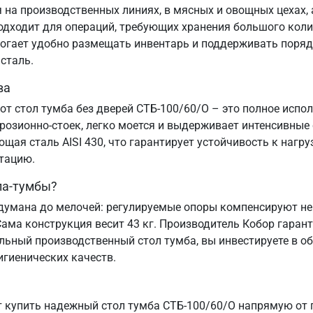
на производственных линиях, в мясных и овощных цехах, а
подходит для операций, требующих хранения большого коли
могает удобно размещать инвентарь и поддерживать порядо
сталь.
ва
от стол тумба без дверей СТБ-100/60/О – это полное испо
озионно-стоек, легко моется и выдерживает интенсивные
ая сталь AISI 430, что гарантирует устойчивость к нагру
атацию.
ла-тумбы?
думана до мелочей: регулируемые опоры компенсируют нер
Сама конструкция весит 43 кг. Производитель Кобор гаран
льный производственный стол тумба, вы инвестируете в о
игиенических качеств.
 купить надежный стол тумба СТБ-100/60/О напрямую от 