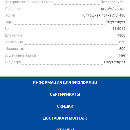
Материал столешницы стола
Полипропилен
Упаковка
стрейч/картон
Полки
Сплошная полка AISI 430
Борт
Отсутствует
Вес, кг
41.9014
Длина, мм
1800
Высота, мм
850
Ширина, мм
800
Выдвижные ящики
Нет
Тип двери
Отсутствуют
ИНФОРМАЦИЯ ДЛЯ ФИЗ/ЮР.ЛИЦ
СЕРТИФИКАТЫ
СКИДКИ
ДОСТАВКА И МОНТАЖ