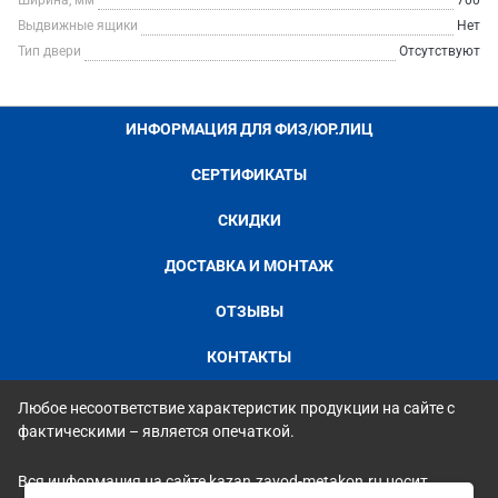
Ширина, мм
700
Выдвижные ящики
Нет
Тип двери
Отсутствуют
ИНФОРМАЦИЯ ДЛЯ ФИЗ/ЮР.ЛИЦ
СЕРТИФИКАТЫ
СКИДКИ
ДОСТАВКА И МОНТАЖ
ОТЗЫВЫ
КОНТАКТЫ
Любое несоответствие характеристик продукции на сайте с
фактическими – является опечаткой.
Вся информация на сайте kazan.zavod-metakon.ru носит