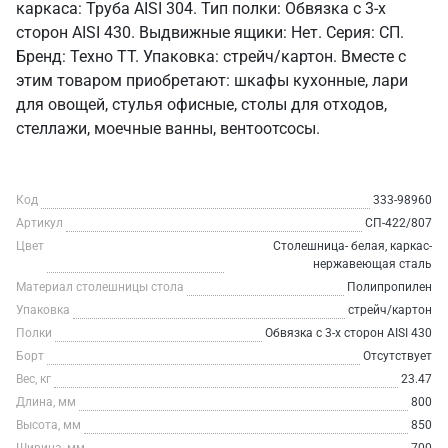
каркаса: Труба AISI 304. Тип полки: Обвязка с 3-х
сторон AISI 430. Выдвижные ящики: Нет. Серия: СП.
Бренд: Техно ТТ. Упаковка: стрейч/картон. Вместе с
этим товаром приобретают: шкафы кухонные, лари
для овощей, стулья офисные, столы для отходов,
стеллажи, моечные ванны, вентоотсосы.
Код
333-98960
Артикул
СП-422/807
Цвет
Столешница- белая, каркас-
нержавеющая сталь
Материал столешницы стола
Полипропилен
Упаковка
стрейч/картон
Полки
Обвязка с 3-х сторон AISI 430
Борт
Отсутствует
Вес, кг
23.47
Длина, мм
800
Высота, мм
850