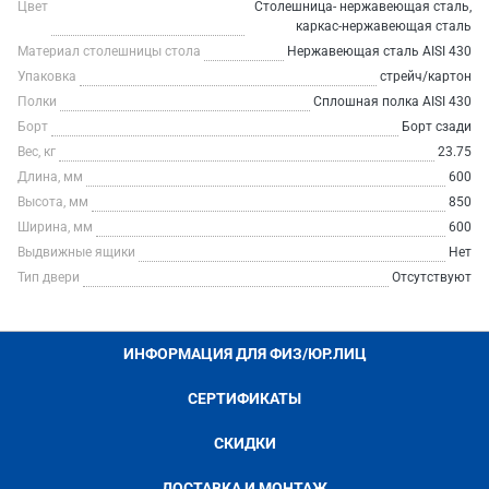
Цвет
Столешница- нержавеющая сталь,
каркас-нержавеющая сталь
Материал столешницы стола
Нержавеющая сталь AISI 430
Упаковка
стрейч/картон
Полки
Сплошная полка AISI 430
Борт
Борт сзади
Вес, кг
23.75
Длина, мм
600
Высота, мм
850
Ширина, мм
600
Выдвижные ящики
Нет
Тип двери
Отсутствуют
ИНФОРМАЦИЯ ДЛЯ ФИЗ/ЮР.ЛИЦ
СЕРТИФИКАТЫ
СКИДКИ
ДОСТАВКА И МОНТАЖ