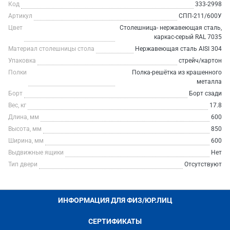
Код
333-2998
Артикул
СПП-211/600У
Цвет
Столешница- нержавеющая сталь,
каркас-серый RAL 7035
Материал столешницы стола
Нержавеющая сталь AISI 304
Упаковка
стрейч/картон
Полки
Полка-решётка из крашенного
металла
Борт
Борт сзади
Вес, кг
17.8
Длина, мм
600
Высота, мм
850
Ширина, мм
600
Выдвижные ящики
Нет
Тип двери
Отсутствуют
ИНФОРМАЦИЯ ДЛЯ ФИЗ/ЮР.ЛИЦ
СЕРТИФИКАТЫ