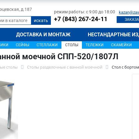
 Тэцевская, д.187
режим работы: с 9:00 до 18:00
kazan@zav
+7 (843) 267-24-11
ЗАКАЗА
ДОСТАВКА И МОНТАЖ
НЕСТАНДАРТНЫЕ ИЗ
ЩИКИ
СЕЙФЫ
СТЕЛЛАЖИ
СТОЛЫ
ТЕЛЕЖКИ
СКАМЕЙКИ
ванной моечной СПП-520/1807Л
ые столы
Столы разделочные с ванной моечной
Стол с борто