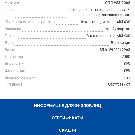
Артикул
СПП-953/2008
Цвет
Столешница- нержавеющая сталь,
каркас-нержавеющая сталь
Материал столешницы стола
Нержавеющая сталь AISI 430
Упаковка
стрейч/картон
Полки
Сплошная полка AISI 430
Борт
Борт сзади
Вес, кг
35.612962962963
Длина, мм
2000
Высота, мм
850
Ширина, мм
800
Выдвижные ящики
Нет
Тип двери
Отсутствуют
ИНФОРМАЦИЯ ДЛЯ ФИЗ/ЮР.ЛИЦ
СЕРТИФИКАТЫ
СКИДКИ