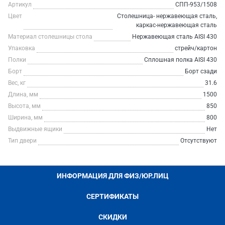
Артикул
СПП-953/1508
Цвет
Столешница- нержавеющая сталь,
каркас-нержавеющая сталь
Материал столешницы стола
Нержавеющая сталь AISI 430
Упаковка
стрейч/картон
Полки
Сплошная полка AISI 430
Борт
Борт сзади
Вес, кг
31.6
Длина, мм
1500
Высота, мм
850
Ширина, мм
800
Выдвижные ящики
Нет
Тип двери
Отсутствуют
ИНФОРМАЦИЯ ДЛЯ ФИЗ/ЮР.ЛИЦ
СЕРТИФИКАТЫ
СКИДКИ