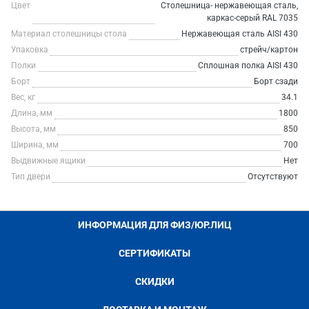
Цвет
Столешница- нержавеющая сталь,
каркас-серый RAL 7035
Материал столешницы стола
Нержавеющая сталь AISI 430
Упаковка
стрейч/картон
Полки
Сплошная полка AISI 430
Борт
Борт сзади
Вес, кг
34.1
Длина, мм
1800
Высота, мм
850
Ширина, мм
700
Выдвижные ящики
Нет
Тип двери
Отсутствуют
ИНФОРМАЦИЯ ДЛЯ ФИЗ/ЮР.ЛИЦ
СЕРТИФИКАТЫ
СКИДКИ