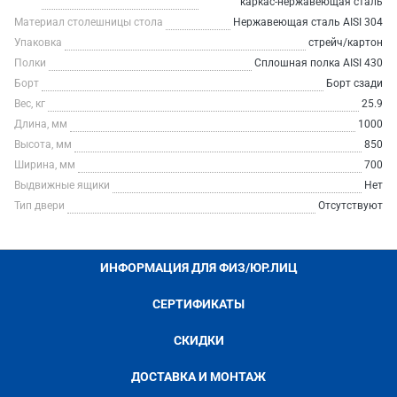
каркас-нержавеющая сталь
Материал столешницы стола
Нержавеющая сталь AISI 304
Упаковка
стрейч/картон
Полки
Сплошная полка AISI 430
Борт
Борт сзади
Вес, кг
25.9
Длина, мм
1000
Высота, мм
850
Ширина, мм
700
Выдвижные ящики
Нет
Тип двери
Отсутствуют
ИНФОРМАЦИЯ ДЛЯ ФИЗ/ЮР.ЛИЦ
СЕРТИФИКАТЫ
СКИДКИ
ДОСТАВКА И МОНТАЖ