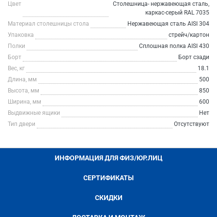
Цвет
Столешница- нержавеющая сталь,
каркас-серый RAL 7035
Материал столешницы стола
Нержавеющая сталь AISI 304
Упаковка
стрейч/картон
Полки
Сплошная полка AISI 430
Борт
Борт сзади
Вес, кг
18.1
Длина, мм
500
Высота, мм
850
Ширина, мм
600
Выдвижные ящики
Нет
Тип двери
Отсутствуют
ИНФОРМАЦИЯ ДЛЯ ФИЗ/ЮР.ЛИЦ
СЕРТИФИКАТЫ
СКИДКИ