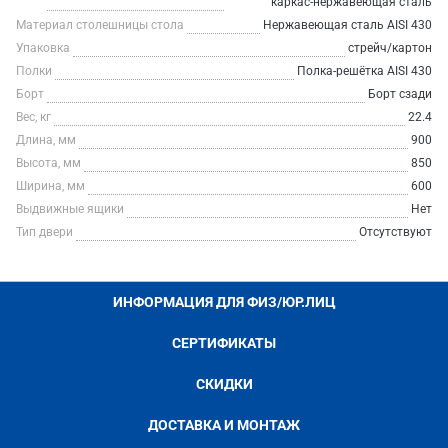
каркас-нержавеющая сталь
Материал столешницы стола
Нержавеющая сталь AISI 430
Упаковка
стрейч/картон
Полки
Полка-решётка AISI 430
Борт
Борт сзади
Вес, кг
22.4
Длина, мм
900
Высота, мм
850
Ширина, мм
600
Выдвижные ящики
Нет
Тип двери
Отсутствуют
ИНФОРМАЦИЯ ДЛЯ ФИЗ/ЮР.ЛИЦ
СЕРТИФИКАТЫ
СКИДКИ
ДОСТАВКА И МОНТАЖ