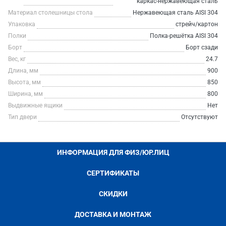
каркас-нержавеющая сталь
Материал столешницы стола
Нержавеющая сталь AISI 304
Упаковка
стрейч/картон
Полки
Полка-решётка AISI 304
Борт
Борт сзади
Вес, кг
24.7
Длина, мм
900
Высота, мм
850
Ширина, мм
800
Выдвижные ящики
Нет
Тип двери
Отсутствуют
ИНФОРМАЦИЯ ДЛЯ ФИЗ/ЮР.ЛИЦ
СЕРТИФИКАТЫ
СКИДКИ
ДОСТАВКА И МОНТАЖ