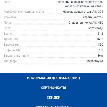
Цвет
Столешница- нержавеющая сталь,
каркас-нержавеющая сталь
Материал столешницы стола
Нержавеющая сталь AISI 304
Упаковка
стрейч/картон
Полки
Сплошная полка AISI 430
Борт
Борт сзади
Вес, кг
51.2
Длина, мм
1600
Высота, мм
850
Ширина, мм
700
Выдвижные ящики
Нет
Тип двери
Отсутствуют
ИНФОРМАЦИЯ ДЛЯ ФИЗ/ЮР.ЛИЦ
СЕРТИФИКАТЫ
СКИДКИ