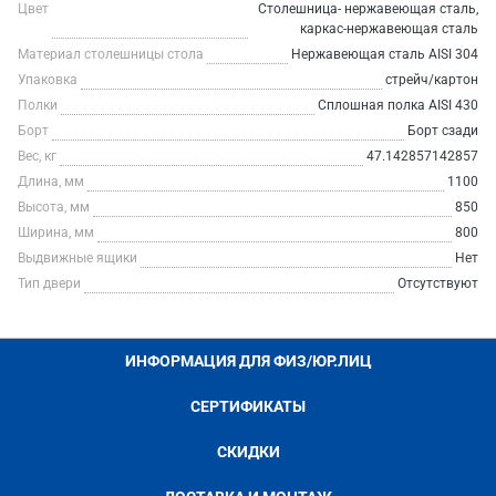
Цвет
Столешница- нержавеющая сталь,
каркас-нержавеющая сталь
Материал столешницы стола
Нержавеющая сталь AISI 304
Упаковка
стрейч/картон
Полки
Сплошная полка AISI 430
Борт
Борт сзади
Вес, кг
47.142857142857
Длина, мм
1100
Высота, мм
850
Ширина, мм
800
Выдвижные ящики
Нет
Тип двери
Отсутствуют
ИНФОРМАЦИЯ ДЛЯ ФИЗ/ЮР.ЛИЦ
СЕРТИФИКАТЫ
СКИДКИ