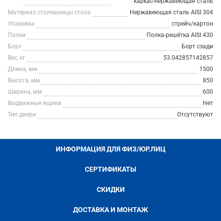
каркас-нержавеющая сталь
Материал столешницы стола
Нержавеющая сталь AISI 304
Упаковка
стрейч/картон
Полки
Полка-решётка AISI 430
Борт
Борт сзади
Вес, кг
53.042857142857
Длина, мм
1500
Высота, мм
850
Ширина, мм
600
Выдвижные ящики
Нет
Тип двери
Отсутствуют
ИНФОРМАЦИЯ ДЛЯ ФИЗ/ЮР.ЛИЦ
СЕРТИФИКАТЫ
СКИДКИ
ДОСТАВКА И МОНТАЖ