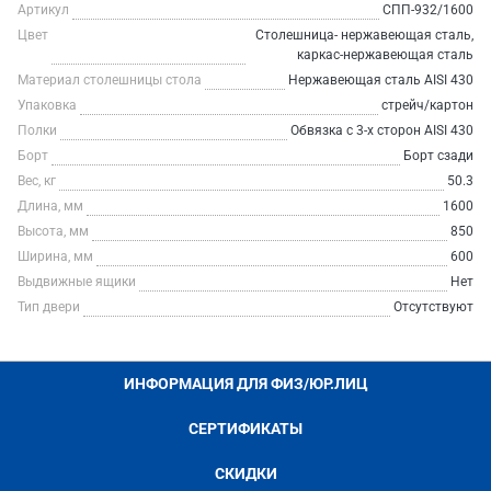
Артикул
СПП-932/1600
Цвет
Столешница- нержавеющая сталь,
каркас-нержавеющая сталь
Материал столешницы стола
Нержавеющая сталь AISI 430
Упаковка
стрейч/картон
Полки
Обвязка с 3-х сторон AISI 430
Борт
Борт сзади
Вес, кг
50.3
Длина, мм
1600
Высота, мм
850
Ширина, мм
600
Выдвижные ящики
Нет
Тип двери
Отсутствуют
ИНФОРМАЦИЯ ДЛЯ ФИЗ/ЮР.ЛИЦ
СЕРТИФИКАТЫ
СКИДКИ