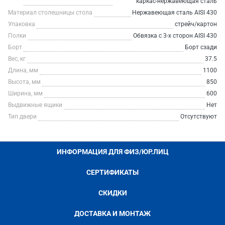
каркас-нержавеющая сталь
Материал столешницы стола
Нержавеющая сталь AISI 430
Упаковка
стрейч/картон
Полки
Обвязка с 3-х сторон AISI 430
Борт
Борт сзади
Вес, кг
37.5
Длина, мм
1100
Высота, мм
850
Ширина, мм
600
Выдвижные ящики
Нет
Тип двери
Отсутствуют
ИНФОРМАЦИЯ ДЛЯ ФИЗ/ЮР.ЛИЦ
СЕРТИФИКАТЫ
СКИДКИ
ДОСТАВКА И МОНТАЖ