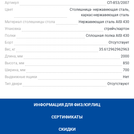
Артикул
СП-853/2007
Цвет
Столешница- нержавеющая сталь,
каркас-нержавеющая сталь
Материал столешницы стола
Нержавеющая сталь AISI 430
Упаковка
стрейч/картон
Полки
Сплошная полка AISI 430
Борт
Отсутствует
Вес, кг
35.612962962963
Длина, мм
2000
Высота, мм
850
Ширина, мм
700
Выдвижные ящики
Нет
Тип двери
Отсутствуют
ИНФОРМАЦИЯ ДЛЯ ФИЗ/ЮР.ЛИЦ
СЕРТИФИКАТЫ
СКИДКИ