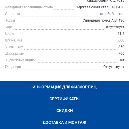
каркас-серый RAL 7035
Материал столешницы стола
Нержавеющая сталь AISI 430
Упаковка
стрейч/картон
Полки
Сплошная полка AISI 430
Борт
Отсутствует
Вес, кг
21.2
Длина, мм
600
Высота, мм
850
Ширина, мм
700
Выдвижные ящики
Нет
Тип двери
Отсутствуют
ИНФОРМАЦИЯ ДЛЯ ФИЗ/ЮР.ЛИЦ
СЕРТИФИКАТЫ
СКИДКИ
ДОСТАВКА И МОНТАЖ