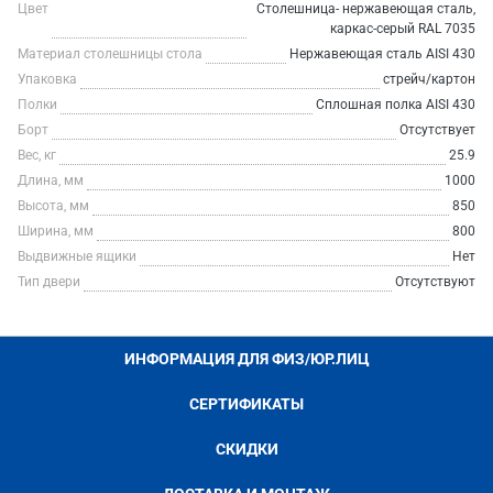
Цвет
Столешница- нержавеющая сталь,
каркас-серый RAL 7035
Материал столешницы стола
Нержавеющая сталь AISI 430
Упаковка
стрейч/картон
Полки
Сплошная полка AISI 430
Борт
Отсутствует
Вес, кг
25.9
Длина, мм
1000
Высота, мм
850
Ширина, мм
800
Выдвижные ящики
Нет
Тип двери
Отсутствуют
ИНФОРМАЦИЯ ДЛЯ ФИЗ/ЮР.ЛИЦ
СЕРТИФИКАТЫ
СКИДКИ