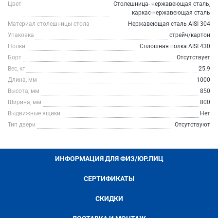
Цвет
Столешница- нержавеющая сталь,
каркас-нержавеющая сталь
Материал столешницы стола
Нержавеющая сталь AISI 304
Упаковка
стрейч/картон
Полки
Сплошная полка AISI 430
Борт
Отсутствует
Вес, кг
25.9
Длина, мм
1000
Высота, мм
850
Ширина, мм
800
Выдвижные ящики
Нет
Тип двери
Отсутствуют
ИНФОРМАЦИЯ ДЛЯ ФИЗ/ЮР.ЛИЦ
СЕРТИФИКАТЫ
СКИДКИ