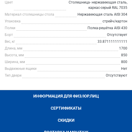
Цвет
Столешница- нержавеющая сталь,
каркас-серый RAL 7035
Материал столешницы стола
Нержавеющая сталь AISI 304
Упаковка
стрейч/картон
Полки
Полка-решётка AISI 430
Борт
Отсутствует
Вес, кг
33.871111111111
Длина, мм
1700
Высота, мм
850
Ширина, мм
800
Выдвижные ящики
Нет
Тип двери
Отсутствуют
ИНФОРМАЦИЯ ДЛЯ ФИЗ/ЮР.ЛИЦ
СЕРТИФИКАТЫ
СКИДКИ