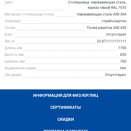
Цвет
Столешница- нержавеющая сталь,
каркас-серый RAL 7035
Материал столешницы стола
Нержавеющая сталь AISI 304
Упаковка
стрейч/картон
Полки
Полка-решётка AISI 430
Борт
Отсутствует
Вес, кг
33.871111111111
Длина, мм
1700
Высота, мм
850
Ширина, мм
700
Выдвижные ящики
Нет
Тип двери
Отсутствуют
ИНФОРМАЦИЯ ДЛЯ ФИЗ/ЮР.ЛИЦ
СЕРТИФИКАТЫ
СКИДКИ