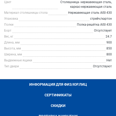
Цвет
Столешница- нержавеющая сталь,
каркас-нержавеющая сталь
Материал столешницы стола
Нержавеющая сталь AISI 430
Упаковка
стрейч/картон
Полки
Полка-решётка AISI 430
Борт
Отсутствует
Вес, кг
24.7
Длина, мм
900
Высота, мм
850
Ширина, мм
800
Выдвижные ящики
Нет
Тип двери
Отсутствуют
ИНФОРМАЦИЯ ДЛЯ ФИЗ/ЮР.ЛИЦ
СЕРТИФИКАТЫ
СКИДКИ