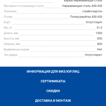
каркас-нержавеющая сталь
Материал столешницы стола
Нержавеющая сталь AISI 430
Упаковка
стрейч/картон
Полки
Полка-решётка AISI 430
Борт
Отсутствует
Вес, кг
31.6
Длина, мм
1500
Высота, мм
850
Ширина, мм
800
Выдвижные ящики
Нет
Тип двери
Отсутствуют
ИНФОРМАЦИЯ ДЛЯ ФИЗ/ЮР.ЛИЦ
СЕРТИФИКАТЫ
СКИДКИ
ДОСТАВКА И МОНТАЖ