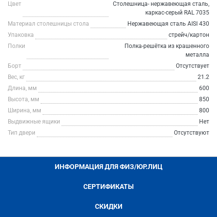
Цвет
Столешница- нержавеющая сталь,
каркас-серый RAL 7035
Материал столешницы стола
Нержавеющая сталь AISI 430
Упаковка
стрейч/картон
Полки
Полка-решётка из крашенного
металла
Борт
Отсутствует
Вес, кг
21.2
Длина, мм
600
Высота, мм
850
Ширина, мм
800
Выдвижные ящики
Нет
Тип двери
Отсутствуют
ИНФОРМАЦИЯ ДЛЯ ФИЗ/ЮР.ЛИЦ
СЕРТИФИКАТЫ
СКИДКИ