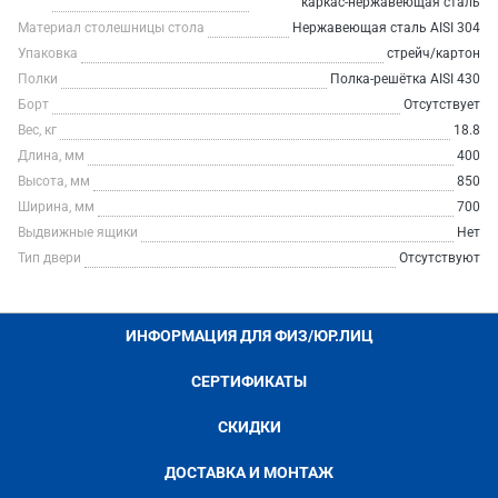
каркас-нержавеющая сталь
Материал столешницы стола
Нержавеющая сталь AISI 304
Упаковка
стрейч/картон
Полки
Полка-решётка AISI 430
Борт
Отсутствует
Вес, кг
18.8
Длина, мм
400
Высота, мм
850
Ширина, мм
700
Выдвижные ящики
Нет
Тип двери
Отсутствуют
ИНФОРМАЦИЯ ДЛЯ ФИЗ/ЮР.ЛИЦ
СЕРТИФИКАТЫ
СКИДКИ
ДОСТАВКА И МОНТАЖ