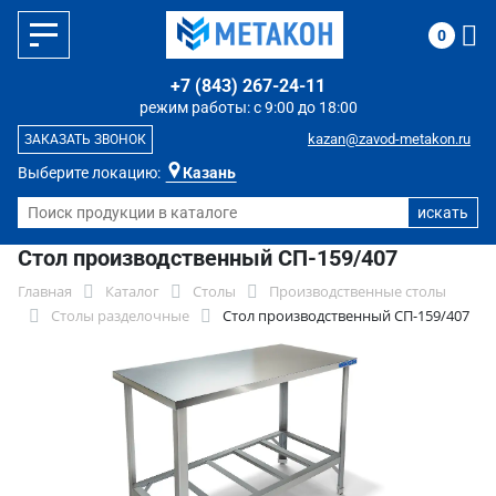
0
+7 (843) 267-24-11
режим работы: с 9:00 до 18:00
kazan@zavod-metakon.ru
ЗАКАЗАТЬ ЗВОНОК
Выберите локацию:
Казань
Стол производственный СП-159/407
Главная
Каталог
Столы
Производственные столы
Столы разделочные
Стол производственный СП-159/407