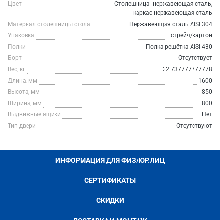
Цвет
Столешница- нержавеющая сталь,
каркас-нержавеющая сталь
Материал столешницы стола
Нержавеющая сталь AISI 304
Упаковка
стрейч/картон
Полки
Полка-решётка AISI 430
Борт
Отсутствует
Вес, кг
32.737777777778
Длина, мм
1600
Высота, мм
850
Ширина, мм
800
Выдвижные ящики
Нет
Тип двери
Отсутствуют
ИНФОРМАЦИЯ ДЛЯ ФИЗ/ЮР.ЛИЦ
СЕРТИФИКАТЫ
СКИДКИ