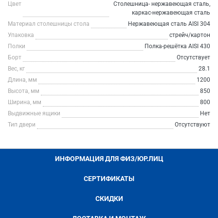
Цвет
Столешница- нержавеющая сталь,
каркас-нержавеющая сталь
Материал столешницы стола
Нержавеющая сталь AISI 304
Упаковка
стрейч/картон
Полки
Полка-решётка AISI 430
Борт
Отсутствует
Вес, кг
28.1
Длина, мм
1200
Высота, мм
850
Ширина, мм
800
Выдвижные ящики
Нет
Тип двери
Отсутствуют
ИНФОРМАЦИЯ ДЛЯ ФИЗ/ЮР.ЛИЦ
СЕРТИФИКАТЫ
СКИДКИ