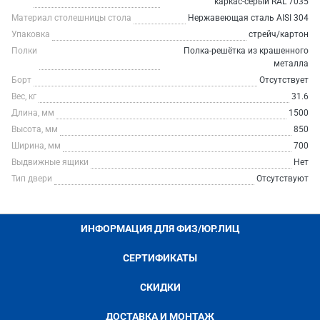
каркас-серый RAL 7035
Материал столешницы стола
Нержавеющая сталь AISI 304
Упаковка
стрейч/картон
Полки
Полка-решётка из крашенного
металла
Борт
Отсутствует
Вес, кг
31.6
Длина, мм
1500
Высота, мм
850
Ширина, мм
700
Выдвижные ящики
Нет
Тип двери
Отсутствуют
ИНФОРМАЦИЯ ДЛЯ ФИЗ/ЮР.ЛИЦ
СЕРТИФИКАТЫ
СКИДКИ
ДОСТАВКА И МОНТАЖ