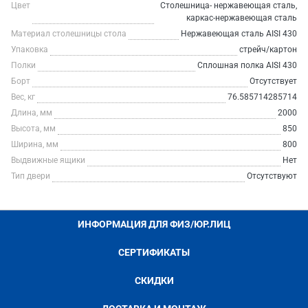
Цвет
Столешница- нержавеющая сталь,
каркас-нержавеющая сталь
Материал столешницы стола
Нержавеющая сталь AISI 430
Упаковка
стрейч/картон
Полки
Сплошная полка AISI 430
Борт
Отсутствует
Вес, кг
76.585714285714
Длина, мм
2000
Высота, мм
850
Ширина, мм
800
Выдвижные ящики
Нет
Тип двери
Отсутствуют
ИНФОРМАЦИЯ ДЛЯ ФИЗ/ЮР.ЛИЦ
СЕРТИФИКАТЫ
СКИДКИ