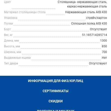
Цвет
Столешница- нержавеющая сталь,
каркас-нержавеющая сталь
Материал столешницы стола
Нержавеющая сталь AISI 430
Упаковка
стрейч/картон
Полки
Сплошная полка AISI 430
Борт
Отсутствует
Вес, кг
51.185714285714
Длина, мм
1300
Высота, мм
850
Ширина, мм
700
Выдвижные ящики
Нет
Тип двери
Отсутствуют
ИНФОРМАЦИЯ ДЛЯ ФИЗ/ЮР.ЛИЦ
СЕРТИФИКАТЫ
СКИДКИ