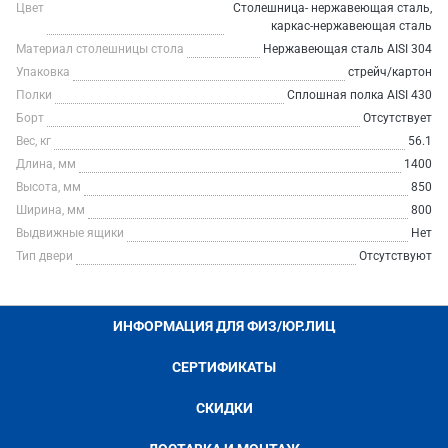
Цвет
Столешница- нержавеющая сталь,
каркас-нержавеющая сталь
Материал столешницы стола
Нержавеющая сталь AISI 304
Упаковка
стрейч/картон
Полки
Сплошная полка AISI 430
Борт
Отсутствует
Вес, кг
56.1
Длина, мм
1400
Высота, мм
850
Ширина, мм
800
Выдвижные ящики
Нет
Тип двери
Отсутствуют
ИНФОРМАЦИЯ ДЛЯ ФИЗ/ЮР.ЛИЦ
СЕРТИФИКАТЫ
СКИДКИ