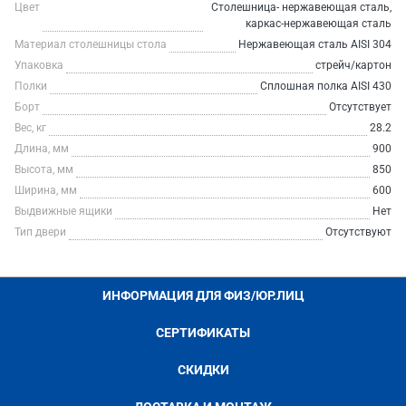
Цвет
Столешница- нержавеющая сталь,
каркас-нержавеющая сталь
Материал столешницы стола
Нержавеющая сталь AISI 304
Упаковка
стрейч/картон
Полки
Сплошная полка AISI 430
Борт
Отсутствует
Вес, кг
28.2
Длина, мм
900
Высота, мм
850
Ширина, мм
600
Выдвижные ящики
Нет
Тип двери
Отсутствуют
ИНФОРМАЦИЯ ДЛЯ ФИЗ/ЮР.ЛИЦ
СЕРТИФИКАТЫ
СКИДКИ