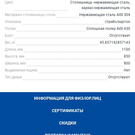
Цвет
Столешница- нержавеющая сталь,
каркас-нержавеющая сталь
Материал столешницы стола
Нержавеющая сталь AISI 304
Упаковка
стрейч/картон
Полки
Сплошная полка AISI 430
Борт
Отсутствует
Вес, кг
45.857142857143
Длина, мм
1100
Высота, мм
850
Ширина, мм
800
Выдвижные ящики
Нет
Тип двери
Отсутствуют
ИНФОРМАЦИЯ ДЛЯ ФИЗ/ЮР.ЛИЦ
СЕРТИФИКАТЫ
СКИДКИ