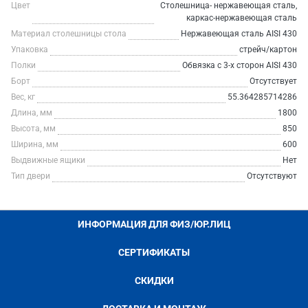
Цвет
Столешница- нержавеющая сталь,
каркас-нержавеющая сталь
Материал столешницы стола
Нержавеющая сталь AISI 430
Упаковка
стрейч/картон
Полки
Обвязка с 3-х сторон AISI 430
Борт
Отсутствует
Вес, кг
55.364285714286
Длина, мм
1800
Высота, мм
850
Ширина, мм
600
Выдвижные ящики
Нет
Тип двери
Отсутствуют
ИНФОРМАЦИЯ ДЛЯ ФИЗ/ЮР.ЛИЦ
СЕРТИФИКАТЫ
СКИДКИ