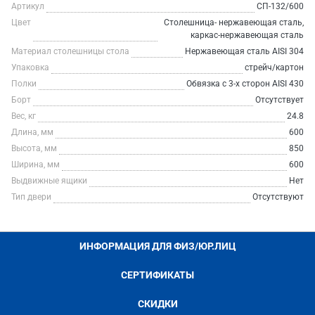
Артикул
СП-132/600
Цвет
Столешница- нержавеющая сталь,
каркас-нержавеющая сталь
Материал столешницы стола
Нержавеющая сталь AISI 304
Упаковка
стрейч/картон
Полки
Обвязка с 3-х сторон AISI 430
Борт
Отсутствует
Вес, кг
24.8
Длина, мм
600
Высота, мм
850
Ширина, мм
600
Выдвижные ящики
Нет
Тип двери
Отсутствуют
ИНФОРМАЦИЯ ДЛЯ ФИЗ/ЮР.ЛИЦ
СЕРТИФИКАТЫ
СКИДКИ