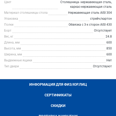
Цвет
Столешница- нержавеющая сталь,
каркас-нержавеющая сталь
Материал столешницы стола
Нержавеющая сталь AISI 304
Упаковка
стрейч/картон
Полки
Обвязка с 3-х сторон AISI 430
Борт
Отсутствует
Вес, кг
24.8
Длина, мм
600
Высота, мм
850
Ширина, мм
600
Выдвижные ящики
Нет
Тип двери
Отсутствуют
ИНФОРМАЦИЯ ДЛЯ ФИЗ/ЮР.ЛИЦ
СЕРТИФИКАТЫ
СКИДКИ