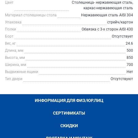
Цвет
Столешница- нержавеющая сталь,
каркас-нержавеющая сталь
Материал столешницы стола
Нержавеющая сталь AISI 304
Упаковка
стрейч/картон
Полки
Обвязка с 3-х сторон AISI 430
Борт
Отсутствует
Вес, кг
24.6
Длина, мм
500
Высота, мм
850
Ширина, мм
700
Выдвижные ящики
Нет
Тип двери
Отсутствуют
ИНФОРМАЦИЯ ДЛЯ ФИЗ/ЮР.ЛИЦ
СЕРТИФИКАТЫ
СКИДКИ