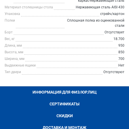
каркас-нержавеющая сталь
Материал столешницы стола
Нержавеющая сталь AISI 430
Упаковка
стрейч/картон
Полки
Сплошная полка из оцинкованной
стали
Борт
Отсутствует
Вес, кг
18.700
Длина, мм
950
Высота, мм
850
Ширина, мм
700
Выдвижные ящики
Нет
Тип двери
Отсутствуют
ИНФОРМАЦИЯ ДЛЯ ФИЗ/ЮР.ЛИЦ
СЕРТИФИКАТЫ
СКИДКИ
ДОСТАВКА И МОНТАЖ